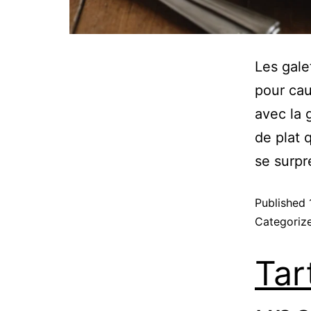
Les gale
pour caus
avec la 
de plat 
se surp
Published
Categoriz
Tar