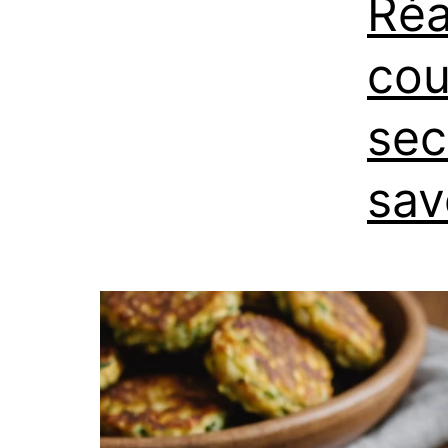
Réa
cou
sec
sav