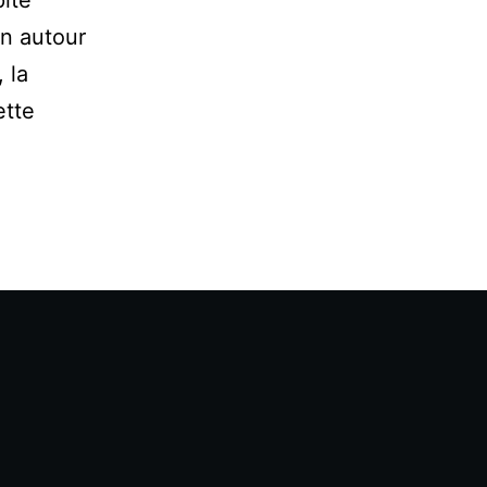
on autour
 la
ette