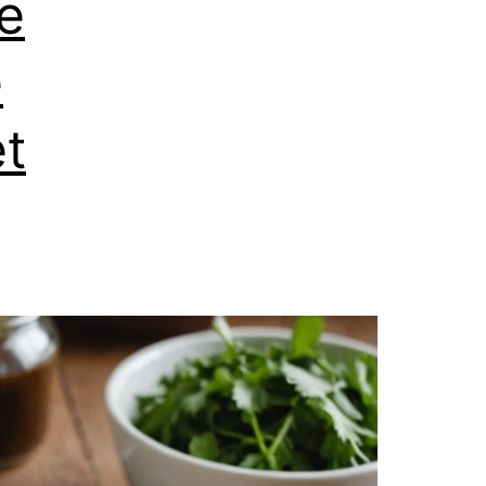
e
e
et