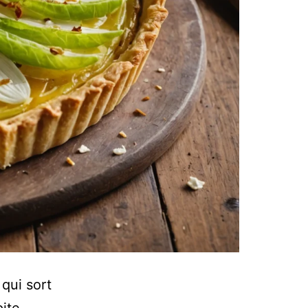
qui sort
pite