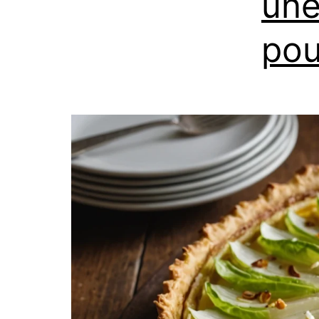
une
pou