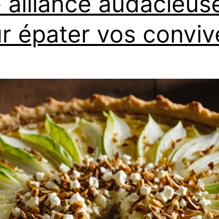
 alliance audacieus
r épater vos conviv