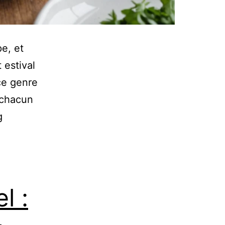
e, et
 estival
ce genre
ù chacun
g
l :