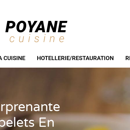
A CUISINE
HOTELLERIE/RESTAURATION
R
rprenante
belets En