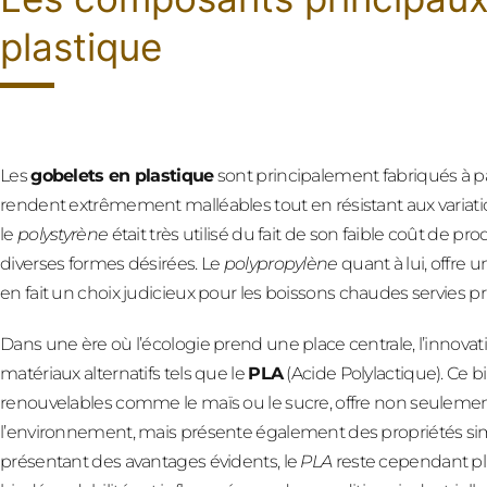
plastique
Les
gobelets en plastique
sont principalement fabriqués à pa
rendent extrêmement malléables tout en résistant aux variati
le
polystyrène
était très utilisé du fait de son faible coût de pr
diverses formes désirées. Le
polypropylène
quant à lui, offre u
en fait un choix judicieux pour les boissons chaudes servies p
Dans une ère où l’écologie prend une place centrale, l’innovati
matériaux alternatifs tels que le
PLA
(Acide Polylactique). Ce b
renouvelables comme le maïs ou le sucre, offre non seulemen
l’environnement, mais présente également des propriétés simil
présentant des avantages évidents, le
PLA
reste cependant pl