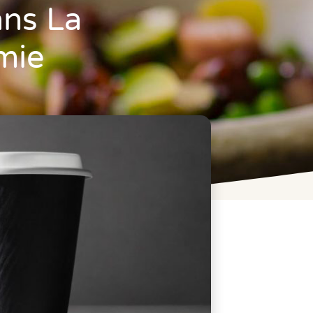
ans La
mie