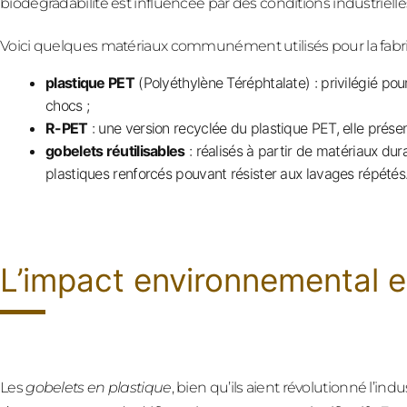
biodégradabilité est influencée par des conditions industrielle
Voici quelques matériaux communément utilisés pour la fabric
plastique PET
(Polyéthylène Téréphtalate) : privilégié pour
chocs ;
R-PET
: une version recyclée du plastique PET, elle prése
gobelets réutilisables
: réalisés à partir de matériaux dura
plastiques renforcés pouvant résister aux lavages répétés
L’impact environnemental et
Les
gobelets en plastique
, bien qu’ils aient révolutionné l’in