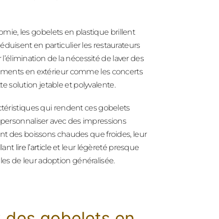
mie, les gobelets en plastique brillent
séduisent en particulier les restaurateurs
r l’élimination de la nécessité de laver des
énements en extérieur comme les concerts
tte solution jetable et polyvalente.
ctéristiques qui rendent ces gobelets
les personnaliser avec des impressions
ant des boissons chaudes que froides, leur
llant
lire l’article
et leur légèreté presque
es de leur adoption généralisée.
 des gobelets en