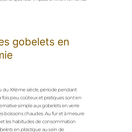
des gobelets en
mie
u du XXème siècle, période pendant
a fois peu coûteux et pratiques sont en
lternative simple aux gobelets en verre
 des boissons chaudes. Au fur et à mesure
ide et les habitudes de consommation
belets en plastique
au sein de