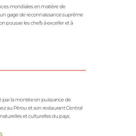
ences mondiales en matière de
st un gage de reconnaissance suprême
on pousse les chefs à exceller et à
sé par la montée en puissance de
nez
au Pérou et son restaurant
Central
aturelles et culturelles du pays.
s