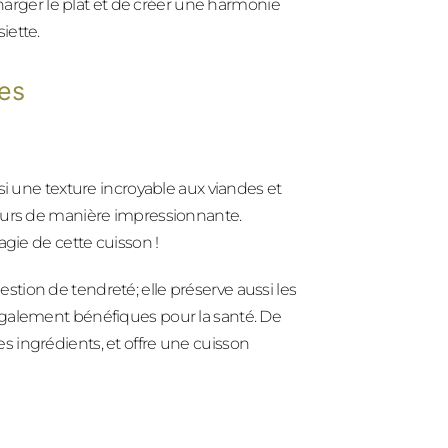
charger le plat et de créer une harmonie
iette.
es
si une texture incroyable aux viandes et
veurs de manière impressionnante.
agie de cette cuisson !
tion de tendreté; elle préserve aussi les
également bénéfiques pour la santé. De
 ingrédients, et offre une cuisson