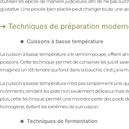
d’utiliser les épices de manière judicieuse, afin de ne pas sur
gustative. Une pincée bien placée peut changer toute une ass
Techniques de préparation modern
Cuissons à basse température
La cuisson à basse température a le vent en poupe, offrant ain
poissons. Cette technique permet de conserver les jus et sa
Imaginez un rôti tendre qui fond dans la bouche, c’est ça la m
La cuisson à basse température n’est pas simplement une ques
nutriments, rendant les plats non seulement délicieux mais 
plus, cette technique permet une moindre perte des poids des
homogène, évitant les extrêmes de surcuisson.
Techniques de fermentation