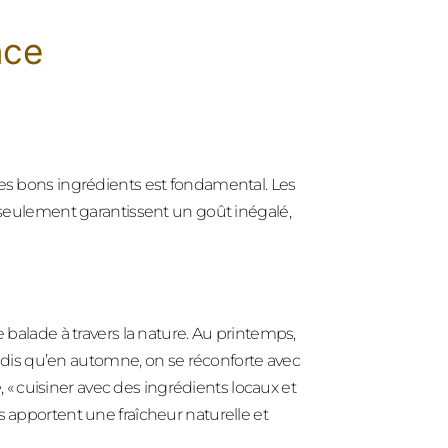
nce
les bons ingrédients est fondamental. Les
n seulement garantissent un goût inégalé,
e balade à travers la nature. Au printemps,
tandis qu’en automne, on se réconforte avec
e
, « cuisiner avec des ingrédients locaux et
s apportent une fraîcheur naturelle et