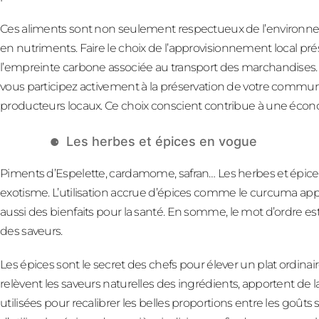
Ces aliments sont non seulement respectueux de l’environnem
en nutriments. Faire le choix de l’approvisionnement local pré
l’empreinte carbone associée au transport des marchandises
vous participez activement à la préservation de votre communa
producteurs locaux. Ce choix conscient contribue à une économi
Les herbes et épices en vogue
Piments d’Espelette, cardamome, safran… Les herbes et épices
exotisme. L’utilisation accrue d’épices comme le curcuma ap
aussi des bienfaits pour la santé. En somme, le mot d’ordre est
des saveurs.
Les épices sont le secret des chefs pour élever un plat ordinai
relèvent les saveurs naturelles des ingrédients, apportent de l
utilisées pour recalibrer les belles proportions entre les goûts su