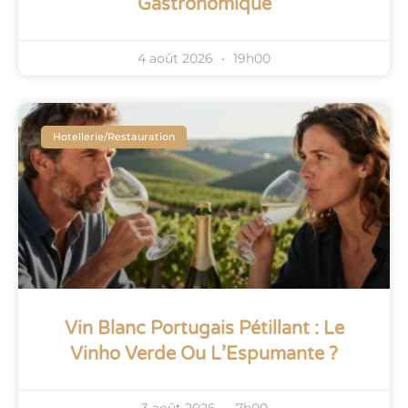
Gastronomique
4 août 2026
19h00
Hotellerie/restauration
Vin Blanc Portugais Pétillant : Le
Vinho Verde Ou L’Espumante ?