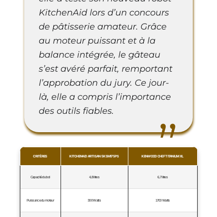
KitchenAid lors d’un concours
de pâtisserie amateur. Grâce
au moteur puissant et à la
balance intégrée, le gâteau
s’est avéré parfait, remportant
l’approbation du jury. Ce jour-
là, elle a compris l’importance
des outils fiables.
CRITÈRES
KITCHENAID ARTISAN 5KSM175PS
KENWOOD CHEF TITANIUM XL
Capacité du bol
4,8 litres
6,7 litres
Puissance du moteur
300 Watts
1700 Watts