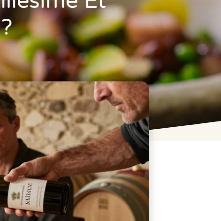
illésime Et
 ?