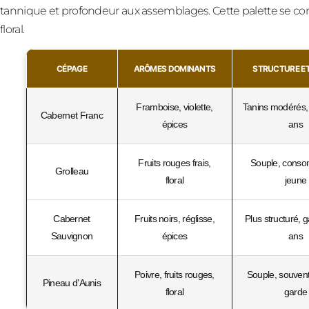
tannique et profondeur aux assemblages. Cette palette se com
floral.
CÉPAGE
ARÔMES DOMINANTS
STRUCTURE E
Framboise, violette,
Tanins modérés,
Cabernet Franc
épices
ans
Fruits rouges frais,
Souple, cons
Grolleau
floral
jeune
Cabernet
Fruits noirs, réglisse,
Plus structuré, 
Sauvignon
épices
ans
Poivre, fruits rouges,
Souple, souvent
Pineau d’Aunis
floral
garde