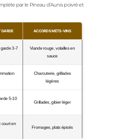
plète par le Pineau d’Aunis poivré et
T GARDE
ACCORDS METS-VINS
 garde 3-7
Viande rouge, volailles en
sauce
ommation
Charcuterie, grillades
légères
garde 5-10
Grillades, gibier léger
 court en
Fromages, plats épicés