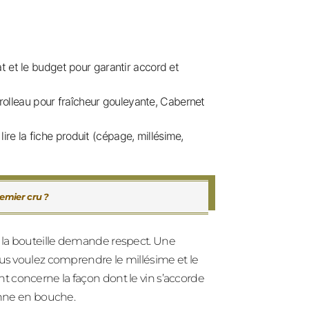
at et le budget pour garantir accord et
rolleau pour fraîcheur gouleyante, Cabernet
re la fiche produit (cépage, millésime,
remier cru ?
 la bouteille demande respect. Une
ous voulez comprendre le millésime et le
 concerne la façon dont le vin s’accorde
ienne en bouche.