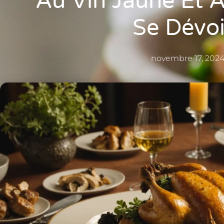
Au Vin Jaune Et A
Se Dévoi
novembre 17, 202