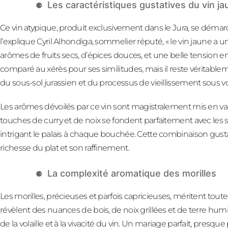
Les caractéristiques gustatives du vin j
Ce vin atypique, produit exclusivement dans le Jura, se dém
l’explique Cyril Alhondiga, sommelier réputé, « le vin jaune a
arômes de fruits secs, d’épices douces, et une belle tension en
comparé au xérès pour ses similitudes, mais il reste véritable
du sous-sol jurassien et du processus de vieillissement sous vo
Les arômes dévoilés par ce vin sont magistralement mis en val
touches de curry et de noix se fondent parfaitement avec les s
intrigant le palais à chaque bouchée. Cette combinaison gustat
richesse du plat et son raffinement.
La complexité aromatique des morilles
Les morilles, précieuses et parfois capricieuses, méritent tou
révèlent des nuances de bois, de noix grillées et de terre hu
de la volaille et à la vivacité du vin. Un mariage parfait, pre