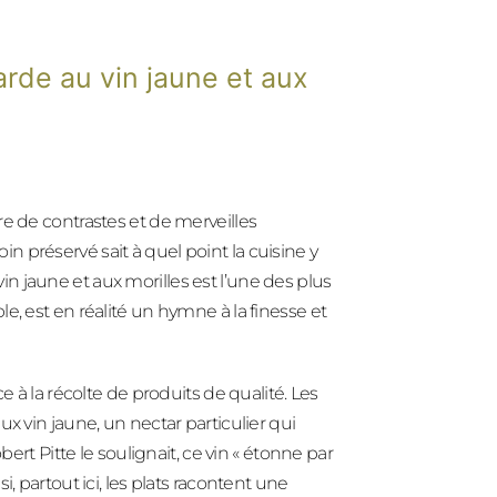
arde au vin jaune et aux
e de contrastes et de merveilles
 préservé sait à quel point la cuisine y
vin jaune et aux morilles est l’une des plus
e, est en réalité un hymne à la finesse et
e à la récolte de produits de qualité. Les
x vin jaune, un nectar particulier qui
bert Pitte le soulignait, ce vin « étonne par
, partout ici, les plats racontent une