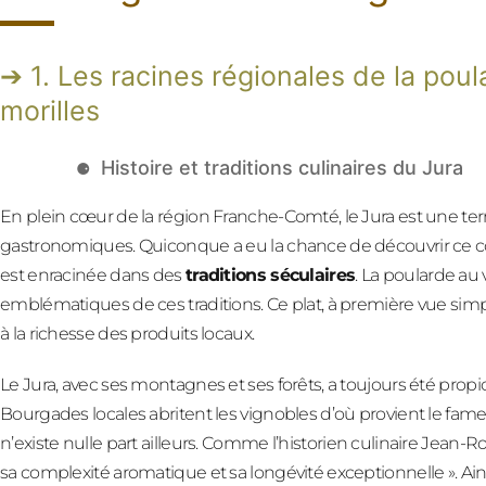
1. Les racines régionales de la poul
morilles
Histoire et traditions culinaires du Jura
En plein cœur de la région Franche-Comté, le Jura est une terr
gastronomiques. Quiconque a eu la chance de découvrir ce coin
est enracinée dans des
traditions séculaires
. La poularde au 
emblématiques de ces traditions. Ce plat, à première vue simpl
à la richesse des produits locaux.
Le Jura, avec ses montagnes et ses forêts, a toujours été propic
Bourgades locales abritent les vignobles d’où provient le fameu
n’existe nulle part ailleurs. Comme l’historien culinaire Jean-Ro
sa complexité aromatique et sa longévité exceptionnelle ». Ainsi