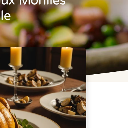
ux Morilles
le
4