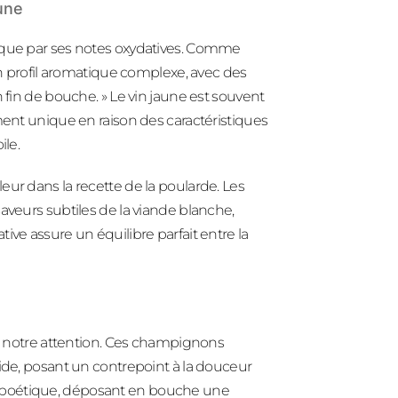
aune
arque par ses notes oxydatives. Comme
 un profil aromatique complexe, avec des
 fin de bouche. » Le vin jaune est souvent
ment unique en raison des caractéristiques
ile.
eur dans la recette de la poularde. Les
aveurs subtiles de la viande blanche,
ive assure un équilibre parfait entre la
te notre attention. Ces champignons
mide, posant un contrepoint à la douceur
sque poétique, déposant en bouche une