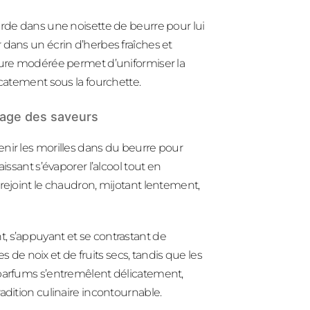
arde dans une noisette de beurre pour lui
 dans un écrin d’herbes fraîches et
ature modérée permet d’uniformiser la
icatement sous la fourchette.
riage des saveurs
evenir les morilles dans du beurre pour
issant s’évaporer l’alcool tout en
rejoint le chaudron, mijotant lentement,
, s’appuyant et se contrastant de
es de noix et de fruits secs, tandis que les
 parfums s’entremêlent délicatement,
adition culinaire incontournable.