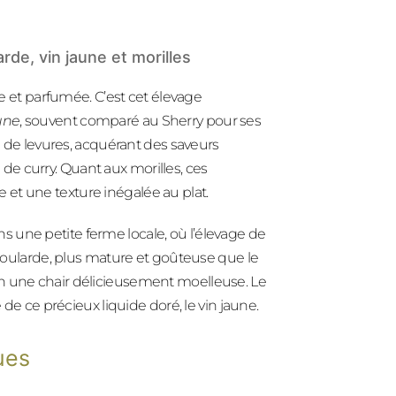
arde, vin jaune et morilles
re et parfumée. C’est cet élevage
une
, souvent comparé au Sherry pour ses
le de levures, acquérant des saveurs
de curry. Quant aux morilles, ces
et une texture inégalée au plat.
dans une petite ferme locale, où l’élevage de
a poularde, plus mature et goûteuse que le
en une chair délicieusement moelleuse. Le
 de ce précieux liquide doré, le vin jaune.
ues