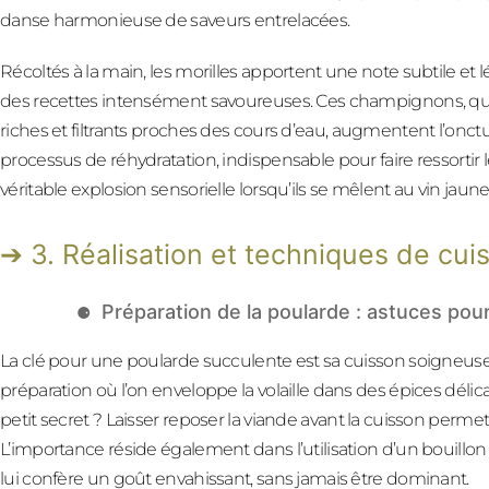
danse harmonieuse de saveurs entrelacées.
Récoltés à la main, les morilles apportent une note subtile 
des recettes intensément savoureuses. Ces champignons, qu
riches et filtrants proches des cours d’eau, augmentent l’onctu
processus de réhydratation, indispensable pour faire ressorti
véritable explosion sensorielle lorsqu’ils se mêlent au vin jaune
3. Réalisation et techniques de cui
Préparation de la poularde : astuces pou
La clé pour une poularde succulente est sa cuisson soigneuse.
préparation où l’on enveloppe la volaille dans des épices délic
petit secret ? Laisser reposer la viande avant la cuisson permet 
L’importance réside également dans l’utilisation d’un bouill
lui confère un goût envahissant, sans jamais être dominant.