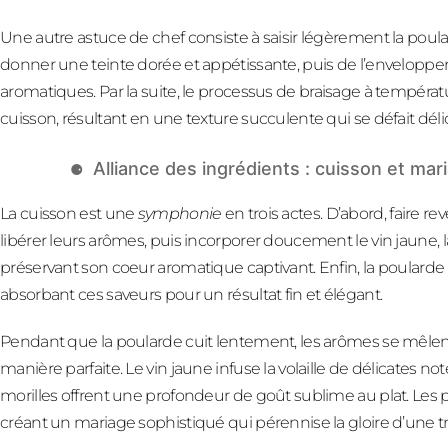
Une autre astuce de chef consiste à saisir légèrement la poul
donner une teinte dorée et appétissante, puis de l’envelopper
aromatiques. Par la suite, le processus de braisage à tempér
cuisson, résultant en une texture succulente qui se défait dél
Alliance des ingrédients : cuisson et ma
La cuisson est une
symphonie
en trois actes. D’abord, faire r
libérer leurs arômes, puis incorporer doucement le vin jaune, la
préservant son coeur aromatique captivant. Enfin, la poularde 
absorbant ces saveurs pour un résultat fin et élégant.
Pendant que la poularde cuit lentement, les arômes se mêlent
manière parfaite. Le vin jaune infuse la volaille de délicates not
morilles offrent une profondeur de goût sublime au plat. Les
créant un mariage sophistiqué qui pérennise la gloire d’une tr