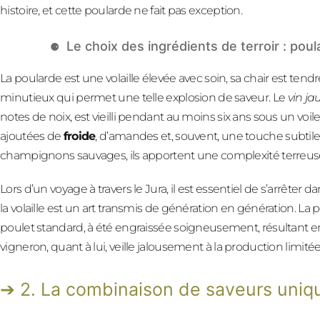
histoire, et cette poularde ne fait pas exception.
Le choix des ingrédients de terroir : poul
La poularde est une volaille élevée avec soin, sa chair est tend
minutieux qui permet une telle explosion de saveur. Le
vin ja
notes de noix, est vieilli pendant au moins six ans sous un voi
ajoutées de
froide
, d’amandes et, souvent, une touche subtile 
champignons sauvages, ils apportent une complexité terreuse 
Lors d’un voyage à travers le Jura, il est essentiel de s’arrêter 
la volaille est un art transmis de génération en génération. L
poulet standard, à été engraissée soigneusement, résultant 
vigneron, quant à lui, veille jalousement à la production limitée
2. La combinaison de saveurs uniq