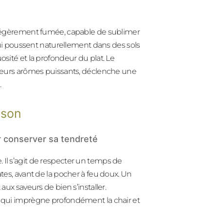
et légèrement fumée, capable de sublimer
i poussent naturellement dans des sols
osité et la profondeur du plat. Le
r leurs arômes puissants, déclenche une
.
sson
r conserver sa tendreté
 Il s’agit de respecter un temps de
ates, avant de la pocher à feu doux. Un
aux saveurs de bien s’installer.
on qui imprègne profondément la chair et