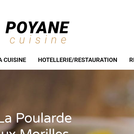
A CUISINE
HOTELLERIE/RESTAURATION
R
 La Poularde