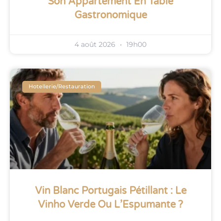
Son Appartement En Table
Gastronomique
4 août 2026
19h00
Hotellerie/restauration
Vin Blanc Portugais Pétillant : Le
Vinho Verde Ou L’Espumante ?