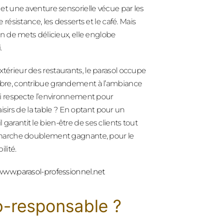
e, et une aventure sensorielle vécue par les
e résistance, les desserts et le café. Mais
 de mets délicieux, elle englobe
.
rieur des restaurants, le parasol occupe
l’ombre, contribue grandement à l’ambiance
i respecte l’environnement pour
isirs de la table ? En optant pour un
 garantit le bien-être de ses clients tout
émarche doublement gagnante, pour le
ilité.
/www.parasol-professionnel.net
o-responsable ?