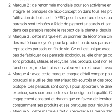
Marque 2 : de renommée mondiale pour son activisme en f
intégré les principes de l’éco-conception dans tous ses 
l’utilisation du bois certifié FSC pour la structure de ses p
parasols sont teintées à l’aide de pigments naturels et sa
dans ces parasols respire le respect de la planète, depuis 
Marque 3 : cette marque est un pionnier de l’économie circul
des matériaux recyclés pour la production de ses parasol
reprise des parasols en fin de vie. Ce qui est unique avec 
pas de fabriquer des parasols écologiques, elle change c
sont produits, utilisés et recyclés. Ses produits sont non 
fonctionnels, mettant ainsi en valeur votre restaurant avec
Marque 4 : avec cette marque, chaque détail compte pour 
pourquoi elle utilise des matériaux bio-sourcés et des pro
biotope. Ces parasols sont conçus pour apporter une di
extérieur, sans compromettre sur le design ou la qualité. 
engagement constant et dynamique en faveur de l’environ
constamment ses produits et ses pratiques pour réduire 
Marque 5 : cette marque a fait du recyclage sa raison d’être