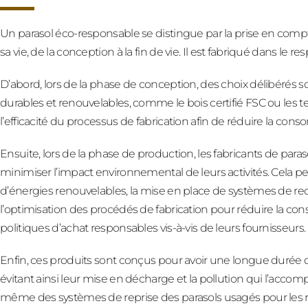
Un parasol éco-responsable se distingue par la prise en com
sa vie, de la conception à la fin de vie. Il est fabriqué dans le
D’abord, lors de la phase de conception, des choix délibérés so
durables et renouvelables, comme le bois certifié FSC ou les te
l’efficacité du processus de fabrication afin de réduire la con
Ensuite, lors de la phase de production, les fabricants de par
minimiser l’impact environnemental de leurs activités. Cela peu
d’énergies renouvelables, la mise en place de systèmes de re
l’optimisation des procédés de fabrication pour réduire la co
politiques d’achat responsables vis-à-vis de leurs fournisseurs.
Enfin, ces produits sont conçus pour avoir une longue durée de 
évitant ainsi leur mise en décharge et la pollution qui l’acco
même des systèmes de reprise des parasols usagés pour les r