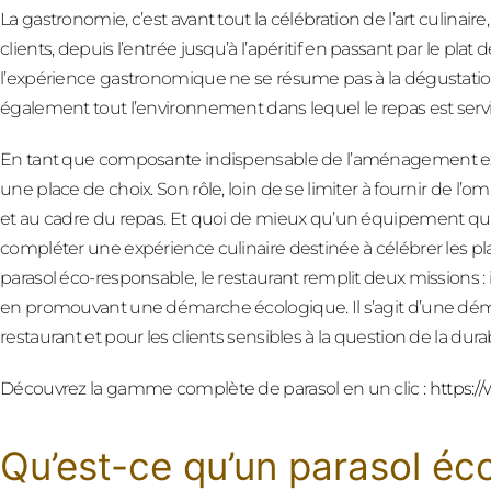
La gastronomie, c’est avant tout la célébration de l’art culinair
clients, depuis l’entrée jusqu’à l’apéritif en passant par le plat d
l’expérience gastronomique ne se résume pas à la dégustation
également tout l’environnement dans lequel le repas est servi
En tant que composante indispensable de l’aménagement exté
une place de choix. Son rôle, loin de se limiter à fournir de 
et au cadre du repas. Et quoi de mieux qu’un équipement qu
compléter une expérience culinaire destinée à célébrer les pla
parasol éco-responsable, le restaurant remplit deux missions : il
en promouvant une démarche écologique. Il s’agit d’une d
restaurant et pour les clients sensibles à la question de la durab
Découvrez la gamme complète de parasol en un clic :
https:/
Qu’est-ce qu’un parasol éc