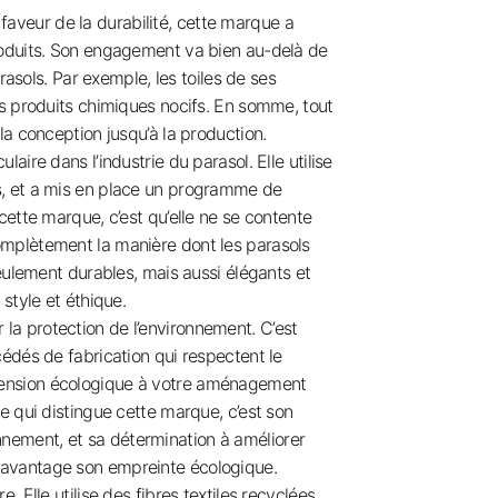
aveur de la durabilité, cette marque a
produits. Son engagement va bien au-delà de
arasols. Par exemple, les toiles de ses
ns produits chimiques nocifs. En somme, tout
la conception jusqu’à la production.
aire dans l’industrie du parasol. Elle utilise
s, et a mis en place un programme de
cette marque, c’est qu’elle ne se contente
omplètement la manière dont les parasols
seulement durables, mais aussi élégants et
 style et éthique.
la protection de l’environnement. C’est
cédés de fabrication qui respectent le
mension écologique à votre aménagement
Ce qui distingue cette marque, c’est son
nement, et sa détermination à améliorer
davantage son empreinte écologique.
. Elle utilise des fibres textiles recyclées