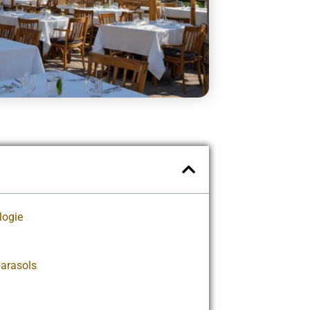
logie
parasols